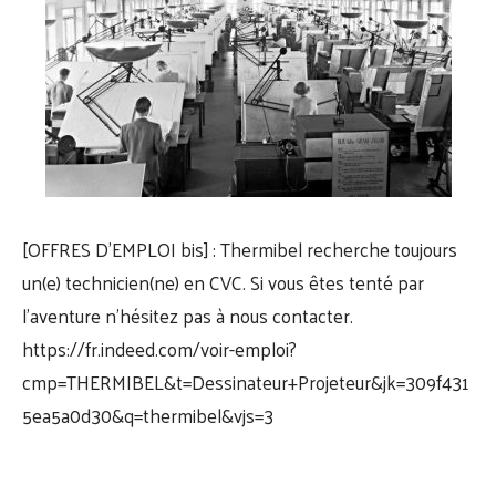
[OFFRES D’EMPLOI bis] : Thermibel recherche toujours
un(e) technicien(ne) en CVC. Si vous êtes tenté par
l’aventure n’hésitez pas à nous contacter.
https://fr.indeed.com/voir-emploi?
cmp=THERMIBEL&t=Dessinateur+Projeteur&jk=309f431
5ea5a0d30&q=thermibel&vjs=3