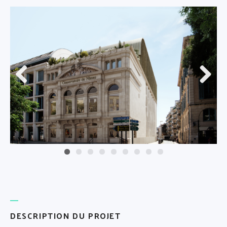
Préc
Suiva
éden
nt
t
DESCRIPTION DU PROJET