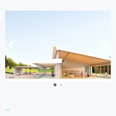
Préc
Suiva
éden
nt
t